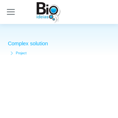
Complex solution
Project
Você está aqui: